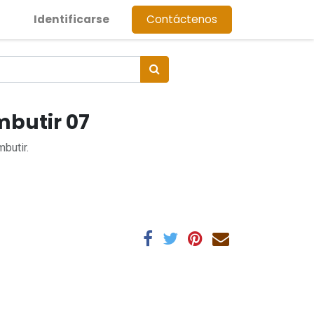
Identificarse
Contáctenos
mbutir 07
butir.