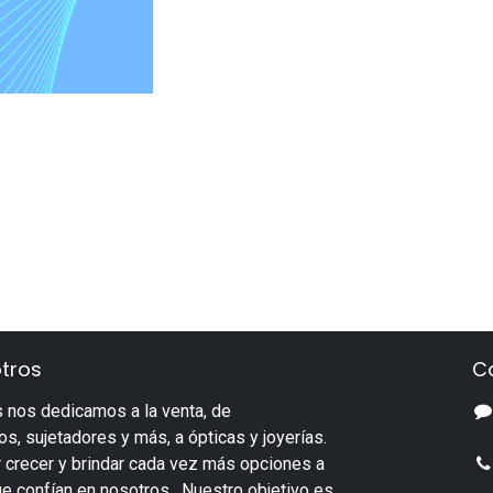
tros
C
 nos dedicamos a la venta, de
s, sujetadores y más, a ópticas y joyerías.
 crecer y brindar cada vez más opciones a
ue confían en nosotros. Nuestro objetivo es